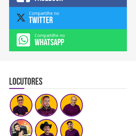
Compartilhe no
TWITTER
Compartilhe no
WHATSAPP
Locutores