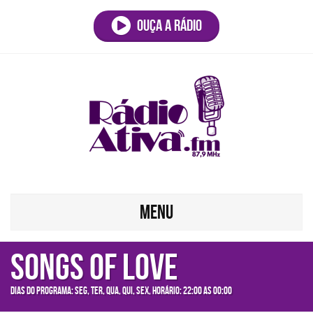
Ouça a rádio
MENU
Songs OF Love
Dias do programa: seg, ter, qua, qui, sex, Horário: 22:00 as 00:00