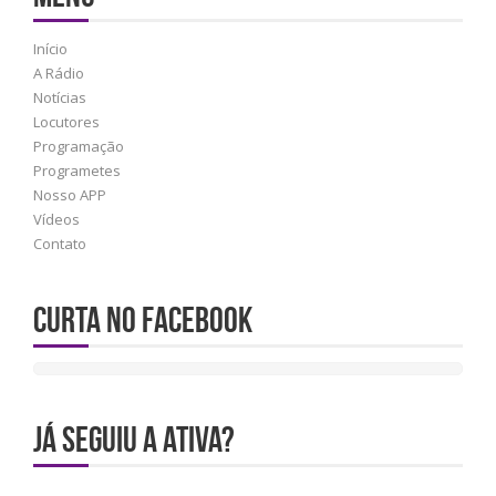
Início
A Rádio
Notícias
Locutores
Programação
Programetes
Nosso APP
Vídeos
Contato
Curta no Facebook
JÁ SEGUIU A ATIVA?