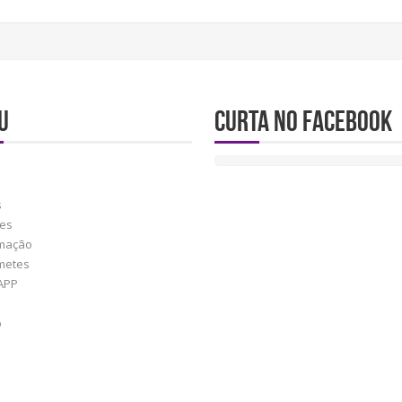
U
Curta no Facebook
s
res
mação
metes
APP
o