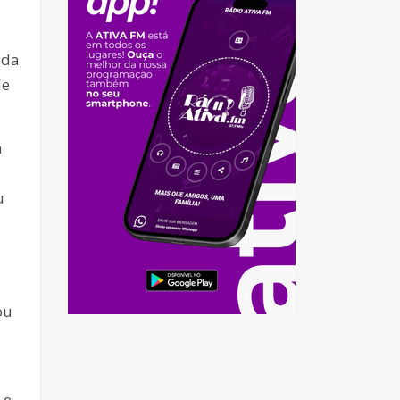
ada
de
m
u
ou
 e