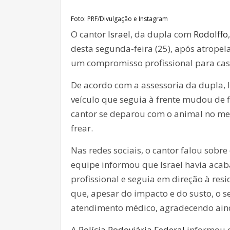
Foto: PRF/Divulgação e Instagram
O cantor
Israel
, da dupla com
Rodolffo
desta segunda-feira (25), após atropela
um compromisso profissional para cas
De acordo com a assessoria da dupla, 
veículo que seguia à frente mudou de f
cantor se deparou com o animal no mei
frear.
Nas redes sociais, o cantor falou sobre
equipe informou que Israel havia aca
profissional e seguia em direção à re
que, apesar do impacto e do susto, o s
atendimento médico, agradecendo aind
A
Polícia Rodoviária Federal
informou q