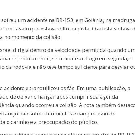
, sofreu um acidente na BR-153, em Goiânia, na madrug
r um cavalo que estava solto na pista. O artista voltava 
a no momento da colisão.
Israel dirigia dentro da velocidade permitida quando u
aixa repentinamente, sem sinalizar. Logo em seguida, o
o da rodovia e não teve tempo suficiente para desviar o
 o acidente e tranquilizou os fãs. Em uma publicação, a
bado de deixar o hangar após cumprir sua agenda
sidência quando ocorreu a colisão. A nota também destac
ertanejo não sofreu ferimentos e não precisou de
a o carinho e a preocupação do público.
ue o acidente aconteceu na altura do km 494 da BR-153