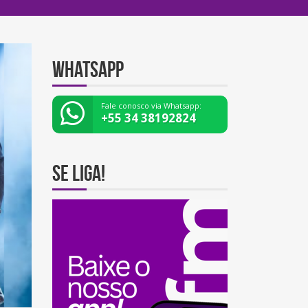
Whatsapp
Fale conosco via Whatsapp:
+55 34 38192824
Se Liga!