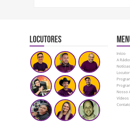
Locutores
MEN
Início
A Rádio
Notícia
Locuto
Progra
Progra
Nosso 
Vídeos
Contat