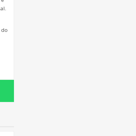
al.
a do