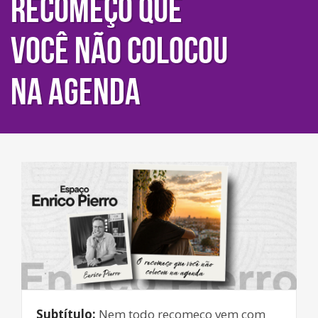
recomeço que
você não colocou
na agenda
Subtítulo:
Nem todo recomeço vem com