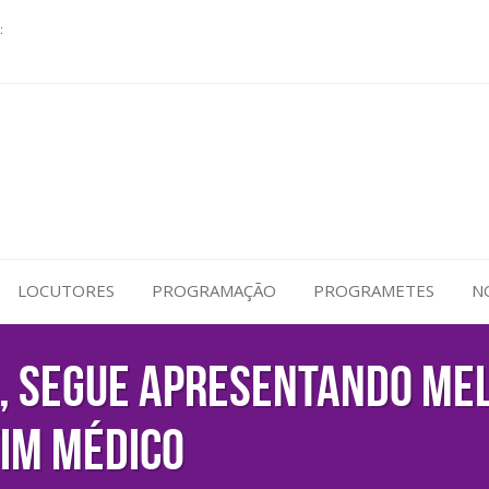
:
LOCUTORES
PROGRAMAÇÃO
PROGRAMETES
N
n, segue apresentando mel
im médico