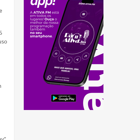
e
5
uso
m
y”,