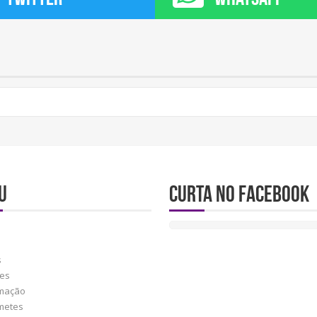
U
Curta no Facebook
s
res
mação
metes