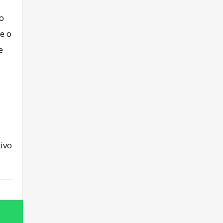
o
e o
e
ivo