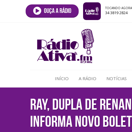
TOCANDO AGORA
Ouça a rádio
34 3819 2824
INÍCIO
A RÁDIO
NOTÍCIAS
Ray, dupla de Rena
informa novo bolet