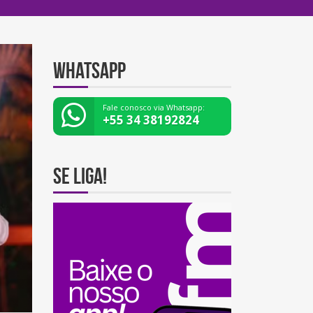
Whatsapp
Fale conosco via Whatsapp:
+55 34 38192824
Se Liga!