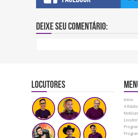
Deixe seu comentário:
Locutores
MEN
Início
A Rádio
Notícia
Locuto
Progra
Progra