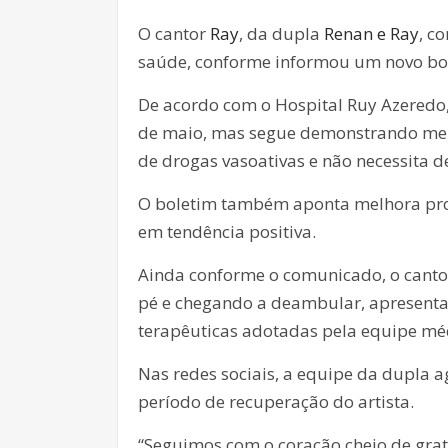
O cantor
Ray
, da dupla
Renan e Ray
, c
saúde, conforme informou um novo bol
De acordo com o Hospital Ruy Azeredo,
de maio, mas segue demonstrando melho
de drogas vasoativas e não necessita 
O boletim também aponta melhora prog
em tendência positiva.
Ainda conforme o comunicado, o cantor 
pé e chegando a deambular, apresentan
terapêuticas adotadas pela equipe mé
Nas redes sociais, a equipe da dupla a
período de recuperação do artista.
“Seguimos com o coração cheio de grati