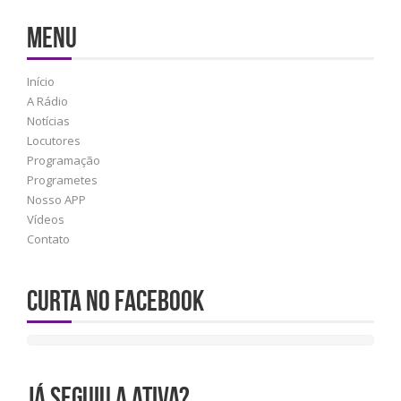
MENU
Início
A Rádio
Notícias
Locutores
Programação
Programetes
Nosso APP
Vídeos
Contato
Curta no Facebook
JÁ SEGUIU A ATIVA?