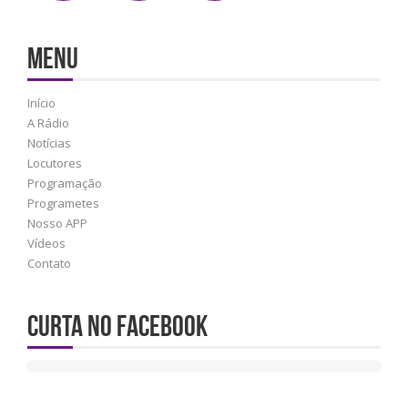
MENU
Início
A Rádio
Notícias
Locutores
Programação
Programetes
Nosso APP
Vídeos
Contato
Curta no Facebook