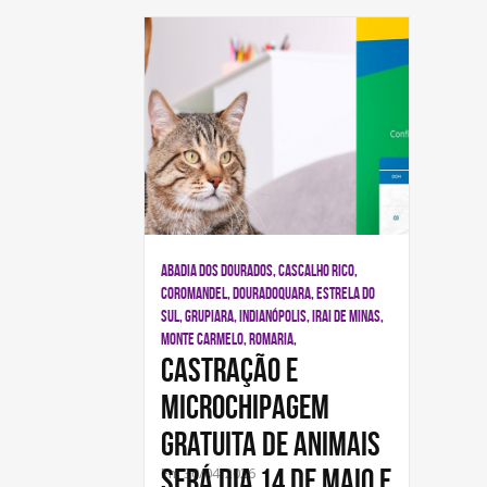
ABADIA DOS DOURADOS, CASCALHO RICO,
COROMANDEL, DOURADOQUARA, ESTRELA DO
SUL, GRUPIARA, INDIANÓPOLIS, IRAI DE MINAS,
MONTE CARMELO, ROMARIA,
Castração e
microchipagem
gratuita de animais
será dia 14 de maio e
Em 30/04/2026