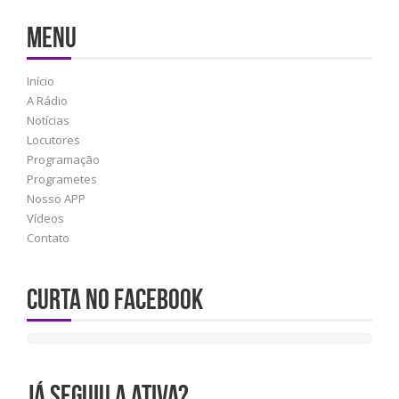
MENU
Início
A Rádio
Notícias
Locutores
Programação
Programetes
Nosso APP
Vídeos
Contato
Curta no Facebook
JÁ SEGUIU A ATIVA?