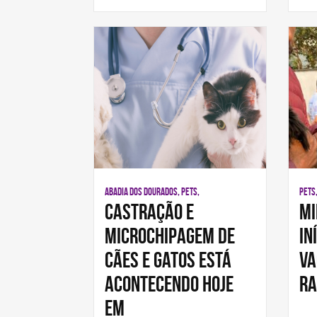
ABADIA DOS DOURADOS, PETS,
PETS
Castração e
Mi
microchipagem de
in
cães e gatos está
va
acontecendo hoje
ra
em