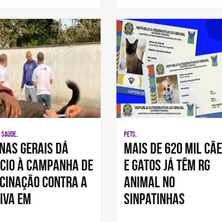
, SAÚDE,
PETS,
nas Gerais dá
Mais de 620 mil cã
ício à campanha de
e gatos já têm RG
cinação contra a
animal no
iva em
SinPatinhas