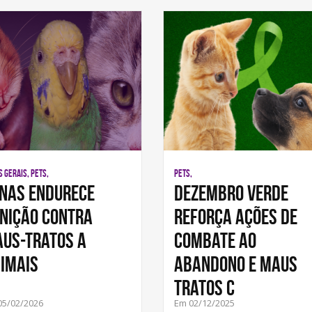
 GERAIS, PETS,
PETS,
nas endurece
Dezembro verde
nição contra
reforça ações de
us-tratos a
combate ao
imais
abandono e maus
tratos c
05/02/2026
Em 02/12/2025