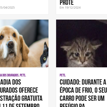
prote
25/04/2025
Em 19/12/2024
IA DOS DOURADOS, PETS,
PETS,
adia dos
Cuidado: Durante a
urados Oferece
época de frio, o seu
stração Gratuita
carro pode ser um
 11 de Setembro
refúgio pa