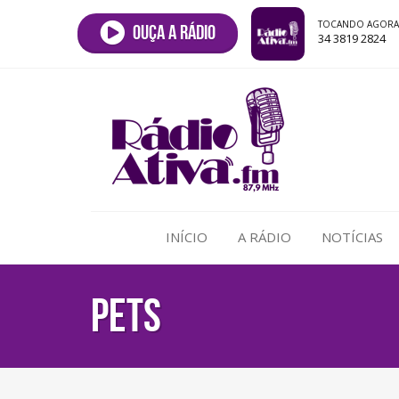
TOCANDO AGORA
Ouça a rádio
34 3819 2824
INÍCIO
A RÁDIO
NOTÍCIAS
PETS