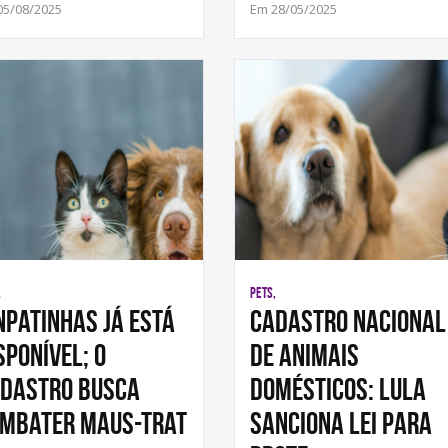
05/08/2025
Em 28/05/2025
,
PETS,
nPatinhas já está
Cadastro Nacional
sponível; o
de Animais
dastro busca
Domésticos: Lula
mbater maus-trat
sanciona lei para