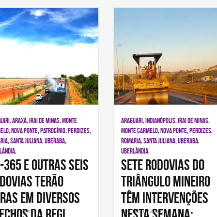
ARI, ARAXÁ, IRAI DE MINAS, MONTE
ARAGUARI, INDIANÓPOLIS, IRAI DE MINAS,
ELO, NOVA PONTE, PATROCÍNIO, PERDIZES,
MONTE CARMELO, NOVA PONTE, PERDIZES,
RIA, SANTA JULIANA, UBERABA,
ROMARIA, SANTA JULIANA, UBERABA,
LÂNDIA,
UBERLÂNDIA,
-365 e outras seis
Sete rodovias do
dovias terão
Triângulo Mineiro
ras em diversos
têm intervenções
echos da regi
nesta semana;
27/07/2026
Em 20/07/2026