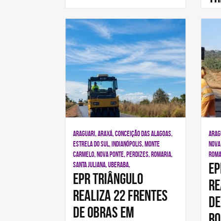
ARAGUARI, ARAXÁ, CONCEIÇÃO DAS ALAGOAS,
ARAG
ESTRELA DO SUL, INDIANÓPOLIS, MONTE
NOVA 
CARMELO, NOVA PONTE, PERDIZES, ROMARIA,
ROMAR
EP
SANTA JULIANA, UBERABA,
EPR Triângulo
re
realiza 22 frentes
de
de obras em
ro