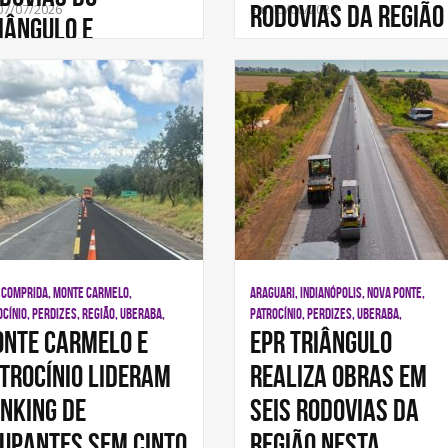
rodovias da região
07/07/2026
Em 15/06/2026
iângulo e
nest
 COMPRIDA, MONTE CARMELO,
ARAGUARI, INDIANÓPOLIS, NOVA PONTE,
CÍNIO, PERDIZES, REGIÃO, UBERABA,
PATROCÍNIO, PERDIZES, UBERABA,
nte Carmelo e
EPR Triângulo
trocínio lideram
realiza obras em
nking de
seis rodovias da
upantes sem cinto
região nesta