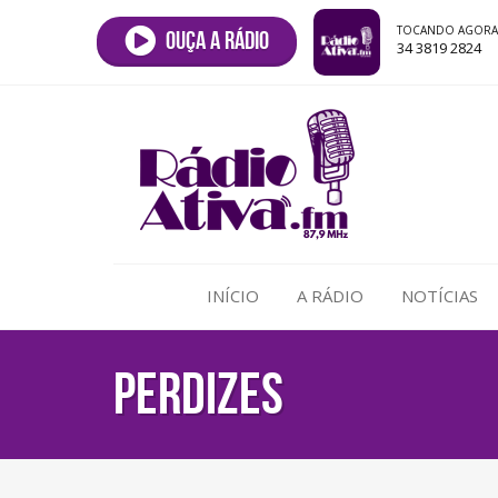
TOCANDO AGORA
Ouça a rádio
34 3819 2824
INÍCIO
A RÁDIO
NOTÍCIAS
PERDIZES