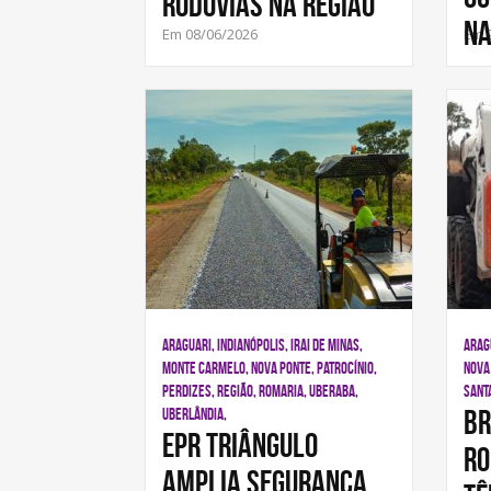
rodovias na região
n
Em 08/06/2026
Em 
ARAGUARI, INDIANÓPOLIS, IRAI DE MINAS,
ARAG
MONTE CARMELO, NOVA PONTE, PATROCÍNIO,
NOVA 
PERDIZES, REGIÃO, ROMARIA, UBERABA,
SANT
BR
UBERLÂNDIA,
EPR Triângulo
ro
amplia segurança