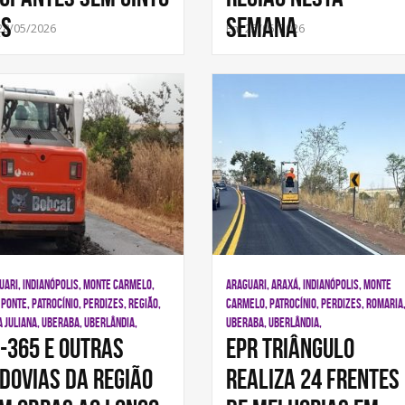
as
semana
28/05/2026
Em 25/05/2026
UARI, INDIANÓPOLIS, MONTE CARMELO,
ARAGUARI, ARAXÁ, INDIANÓPOLIS, MONTE
PONTE, PATROCÍNIO, PERDIZES, REGIÃO,
CARMELO, PATROCÍNIO, PERDIZES, ROMARIA
A JULIANA, UBERABA, UBERLÂNDIA,
UBERABA, UBERLÂNDIA,
-365 e outras
EPR Triângulo
dovias da região
realiza 24 frentes