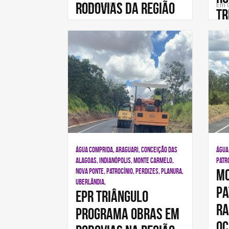
rodovias da região
Em 13/07/2026
Em 
Tr
nest
ÁGUA COMPRIDA, ARAGUARI, CONCEIÇÃO DAS
ÁGUA
ALAGOAS, INDIANÓPOLIS, MONTE CARMELO,
PATRO
Mo
NOVA PONTE, PATROCÍNIO, PERDIZES, PLANURA,
UBERLÂNDIA,
Pa
EPR Triângulo
ra
programa obras em
oc