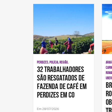
PERDIZES, POLÍCIA, REGIÃO,
ARAGU
32 trabalhadores
CARM
ROMA
são resgatados de
UBER
BR
fazenda de café em
ro
Perdizes em co
ob
tr
Em 28/07/2026
Em 