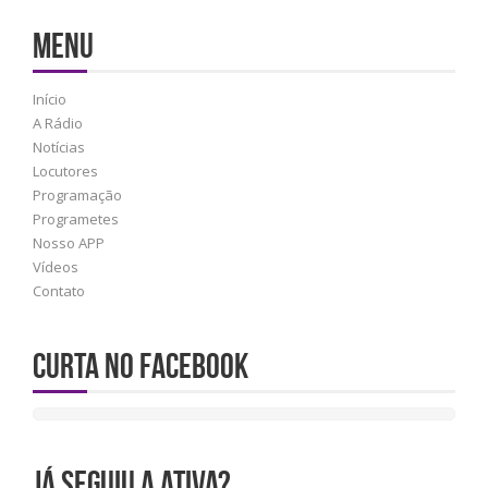
MENU
Início
A Rádio
Notícias
Locutores
Programação
Programetes
Nosso APP
Vídeos
Contato
Curta no Facebook
JÁ SEGUIU A ATIVA?